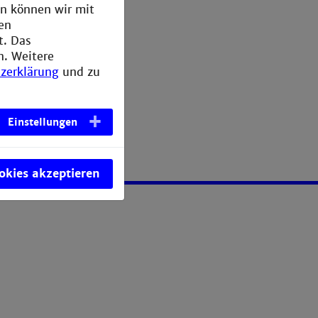
en können wir mit
den
t. Das
n. Weitere
zerklärung
und zu
Einstellungen
ookies akzeptieren