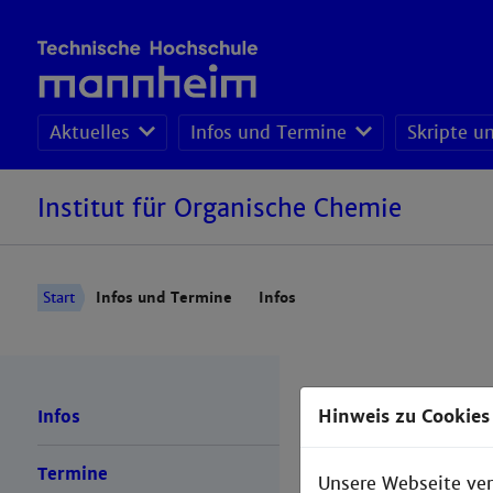
Aktuelles
Infos und Termine
Skripte u
Institut für Organische Chemie
Start
Infos und Termine
Infos
Hinweis zu Cookies
Infos
Termine
Unsere Webseite ver