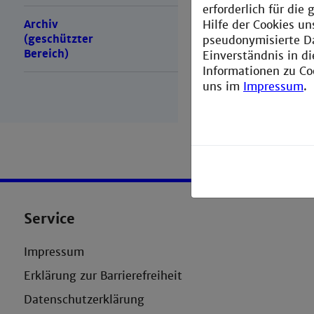
erforderlich für di
Archiv
Hilfe der Cookies un
(geschützter
pseudonymisierte D
Bereich)
Einverständnis in d
Informationen zu Co
uns im
Impressum
.
Service
Impressum
Erklärung zur Barrierefreiheit
Datenschutzerklärung